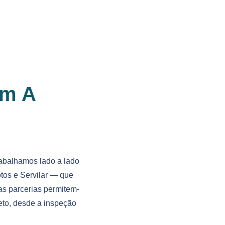
em A
abalhamos lado a lado
tos e Servilar — que
as parcerias permitem-
eto, desde a inspeção