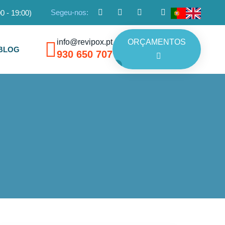
Segeu-nos:
0 - 19:00)
info@revipox.pt
ORÇAMENTOS
BLOG
930 650 707