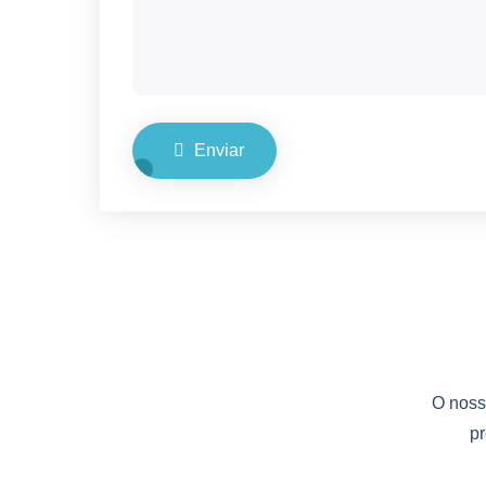
Enviar
O noss
pr