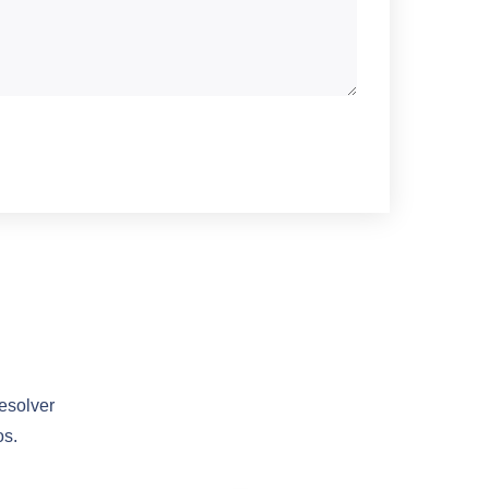
esolver
os.