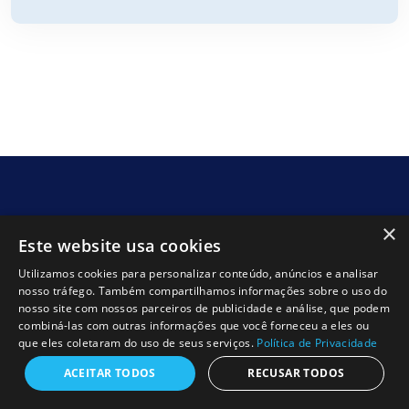
×
Este website usa cookies
Utilizamos cookies para personalizar conteúdo, anúncios e analisar
nosso tráfego. Também compartilhamos informações sobre o uso do
nosso site com nossos parceiros de publicidade e análise, que podem
A REVIPOX é especializada em reabilitação interna de
combiná-las com outras informações que você forneceu a eles ou
tubagens com epóxi, oferecendo soluções duradouras e
que eles coletaram do uso de seus serviços.
Política de Privacidade
sem necessidade de obras. Trabalhamos com tecnologia
ACEITAR TODOS
RECUSAR TODOS
de ponta para restaurar canalizações de água e esgoto