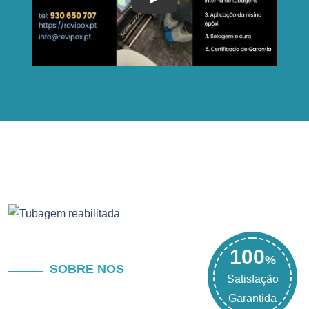
Play
100
%
SOBRE NOS
Satisfação
Garantida