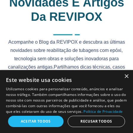
Novidades E Artigos
Da REVIPOX
Acompanhe o Blog da REVIPOX e descubra as últimas
novidades sobre reabilitação de tubagens com epóxi,
tecnologia sem obras e soluções inovadoras para
canalizações antigas.Partilhamos dicas técnicas, casos
×
reais e tendências do setor para quem procura informação
Este website usa cookies
clara e atual sobre o futuro das infraestruturas hidráulicas.
Utilizamos cookies para personalizar conteúdo, anúncios e analisar
nosso tráfego. Também compartilhamos informações sobre o uso do
nosso site com nossos parceiros de publicidade e análise, que podem
combiná-las com outras informações que você forneceu a eles ou
que eles coletaram do uso de seus serviços.
Política de Privacidade
ACEITAR TODOS
RECUSAR TODOS
REVIPOX
12-06-2026