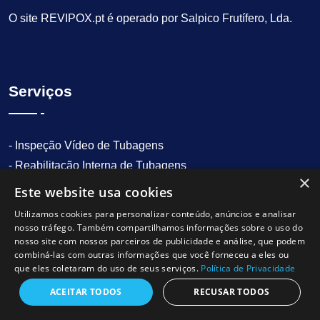
O site REVIPOX.pt é operado por Salpico Frutífero, Lda.
Serviços
- Inspeção Vídeo de Tubagens
- Reabilitação Interna de Tubagens
×
- CIPP Epoxy Lining
Este website usa cookies
- Reparação de ruturas
Utilizamos cookies para personalizar conteúdo, anúncios e analisar
- Reparação de fugas de água
nosso tráfego. Também compartilhamos informações sobre o uso do
nosso site com nossos parceiros de publicidade e análise, que podem
- Reparação de canalizações antigas
combiná-las com outras informações que você forneceu a eles ou
- Renovação de canos e tubagens
que eles coletaram do uso de seus serviços.
Política de Privacidade
- Inspeção Vídeo de Condutas de Esgoto
ACEITAR TODOS
RECUSAR TODOS