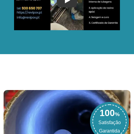
Play
100
%
Satisfação
Garantida