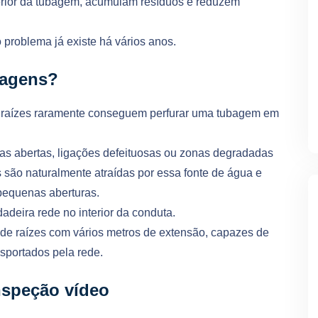
erior da tubagem, acumulam resíduos e reduzem
 problema já existe há vários anos.
bagens?
s raízes raramente conseguem perfurar uma tubagem em
as abertas, ligações defeituosas ou zonas degradadas
 são naturalmente atraídas por essa fonte de água e
pequenas aberturas.
deira rede no interior da conduta.
e raízes com vários metros de extensão, capazes de
nsportados pela rede.
nspeção vídeo