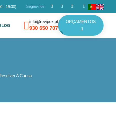
Segeu-nos:
0 - 19:00)
info@revipox.pt
ORÇAMENTOS
BLOG
930 650 707
Resolver A Causa