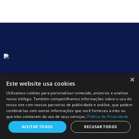
A REVIPOX é especializada em reabilitação interna de
×
Este website usa cookies
tubagens com epóxi, oferecendo soluções duradouras e
Utilizamos cookies para personalizar conteúdo, anúncios e analisar
sem necessidade de obras. Trabalhamos com tecnologia
nosso tráfego. Também compartilhamos informações sobre o uso do
de ponta para restaurar canalizações de água e esgoto
nosso site com nossos parceiros de publicidade e análise, que podem
em edifícios residenciais, comerciais e industriais,
combiná-las com outras informações que você forneceu a eles ou
que eles coletaram do uso de seus serviços.
Política de Privacidade
garantindo qualidade, rapidez e confiança.
ACEITAR TODOS
RECUSAR TODOS