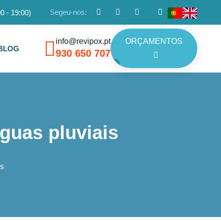
Segeu-nos:
0 - 19:00)
info@revipox.pt
ORÇAMENTOS
BLOG
930 650 707
guas pluviais
s