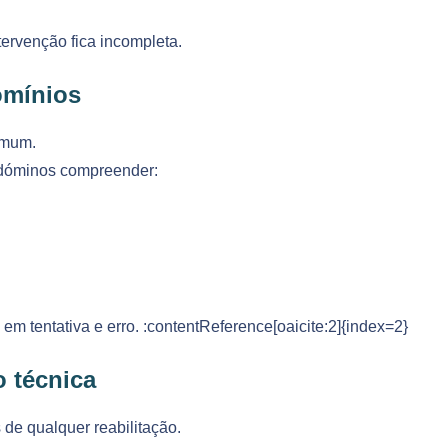
tervenção fica incompleta.
omínios
omum.
ndóminos compreender:
em tentativa e erro. :contentReference[oaicite:2]{index=2}
o técnica
de qualquer reabilitação.